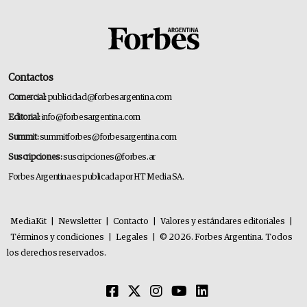
Contactos
Comercial:
publicidad@forbesargentina.com
Editorial:
info@forbesargentina.com
Summit:
summitforbes@forbesargentina.com
Suscripciones:
suscripciones@forbes.ar
Forbes Argentina es publicada por HT Media SA.
MediaKit
|
Newsletter
|
Contacto
|
Valores y estándares editoriales
|
Términos y condiciones
|
Legales
|
© 2026. Forbes Argentina. Todos
los derechos reservados.