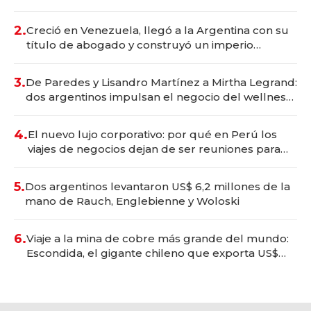
Vaca Muerta
2.
Creció en Venezuela, llegó a la Argentina con su
título de abogado y construyó un imperio
gastronómico que revoluciona las marcas "fast
premium"
3.
De Paredes y Lisandro Martínez a Mirtha Legrand:
dos argentinos impulsan el negocio del wellness
deportivo y el cuidado corporal
4.
El nuevo lujo corporativo: por qué en Perú los
viajes de negocios dejan de ser reuniones para
convertirse en experiencias transformadoras
5.
Dos argentinos levantaron US$ 6,2 millones de la
mano de Rauch, Englebienne y Woloski
6.
Viaje a la mina de cobre más grande del mundo:
Escondida, el gigante chileno que exporta US$
14.000 millones anuales