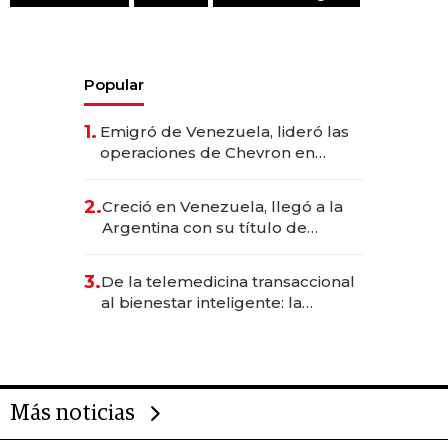
Popular
1.
Emigró de Venezuela, lideró las
operaciones de Chevron en
EE.UU. y hoy es la única mujer
CEO en Vaca Muerta
2.
Creció en Venezuela, llegó a la
Argentina con su título de
abogado y construyó un imperio
gastronómico que revoluciona
3.
De la telemedicina transaccional
las marcas "fast premium"
al bienestar inteligente: la
evolución de doc24 para
transformar a las organizaciones
Más noticias