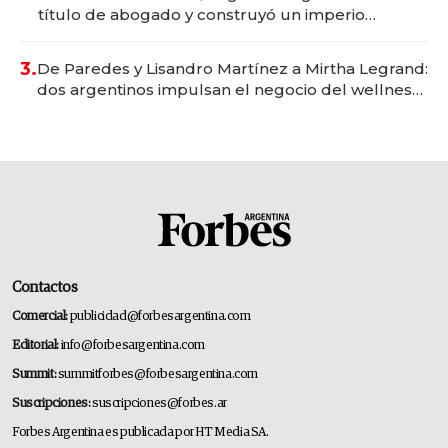
título de abogado y construyó un imperio
gastronómico que revoluciona las marcas "fast
premium"
3.
De Paredes y Lisandro Martínez a Mirtha Legrand:
dos argentinos impulsan el negocio del wellness
deportivo y el cuidado corporal
Contactos
Comercial:
publicidad@forbesargentina.com
Editorial:
info@forbesargentina.com
Summit:
summitforbes@forbesargentina.com
Suscripciones:
suscripciones@forbes.ar
Forbes Argentina es publicada por HT Media SA.