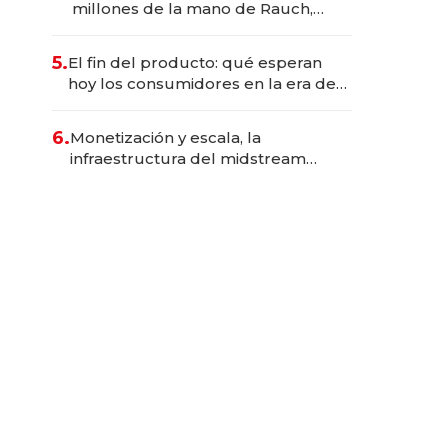
millones de la mano de Rauch,
Englebienne y Woloski
5.
El fin del producto: qué esperan
hoy los consumidores en la era de
las experiencias inteligentes
6.
Monetización y escala, la
infraestructura del midstream
busca destrabar el potencial de
Vaca Muerta