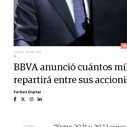
M
Carlos Torres Vila
S
BBVA anunció cuántos mil
repartirá entre sus accioni
Forbes Digital
SHARE