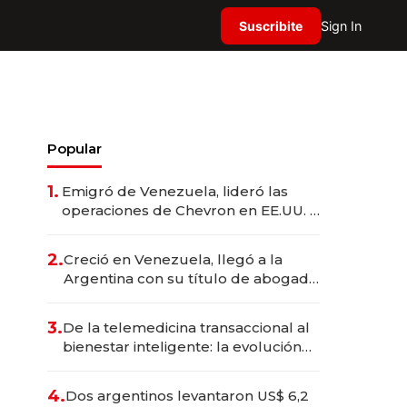
Suscribite
Sign In
Popular
1.
Emigró de Venezuela, lideró las
operaciones de Chevron en EE.UU. y
hoy es la única mujer CEO en Vaca
Muerta
2.
Creció en Venezuela, llegó a la
Argentina con su título de abogado
y construyó un imperio
gastronómico que revoluciona las
3.
De la telemedicina transaccional al
marcas "fast premium"
bienestar inteligente: la evolución
de doc24 para transformar a las
organizaciones
4.
Dos argentinos levantaron US$ 6,2