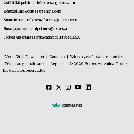
Comercial:
publicidad@forbesargentina.com
Editorial:
info@forbesargentina.com
Summit:
summitforbes@forbesargentina.com
Suscripciones:
suscripciones@forbes.ar
Forbes Argentina es publicada por HT Media SA.
MediaKit
|
Newsletter
|
Contacto
|
Valores y estándares editoriales
|
Términos y condiciones
|
Legales
|
© 2026. Forbes Argentina. Todos
los derechos reservados.