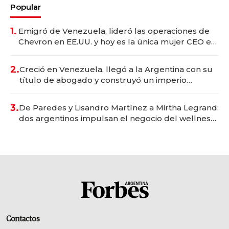
Popular
1.
Emigró de Venezuela, lideró las operaciones de
Chevron en EE.UU. y hoy es la única mujer CEO en
Vaca Muerta
2.
Creció en Venezuela, llegó a la Argentina con su
título de abogado y construyó un imperio
gastronómico que revoluciona las marcas "fast
premium"
3.
De Paredes y Lisandro Martínez a Mirtha Legrand:
dos argentinos impulsan el negocio del wellness
deportivo y el cuidado corporal
Contactos