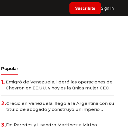
Suscribite
Sign In
Popular
1.
Emigró de Venezuela, lideró las operaciones de
Chevron en EE.UU. y hoy es la única mujer CEO
en Vaca Muerta
2.
Creció en Venezuela, llegó a la Argentina con su
título de abogado y construyó un imperio
gastronómico que revoluciona las marcas "fast
premium"
3.
De Paredes y Lisandro Martínez a Mirtha