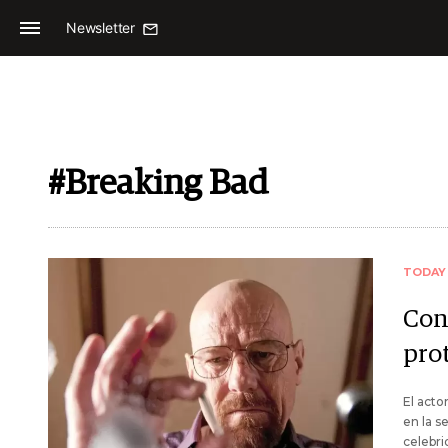
Newsletter
#Breaking Bad
TODAY
Con
pro
El acto
en la s
celebr