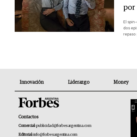
por 
El spin
dos epi
repaso 
Innovación
Liderazgo
Money
Contactos
Comercial:
publicidad@forbesargentina.com
Editorial:
info@forbesargentina.com