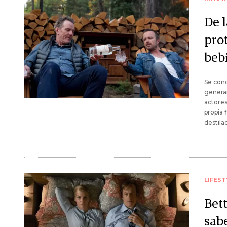
De 
pro
beb
Se cono
generar
actores
propia 
destila
LIFEST
Bett
sab