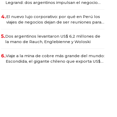
Legrand: dos argentinos impulsan el negocio
del wellness deportivo y el cuidado corporal
4.
El nuevo lujo corporativo: por qué en Perú los
viajes de negocios dejan de ser reuniones para
convertirse en experiencias transformadoras
5.
Dos argentinos levantaron US$ 6,2 millones de
la mano de Rauch, Englebienne y Woloski
6.
Viaje a la mina de cobre más grande del mundo:
Escondida, el gigante chileno que exporta US$
14.000 millones anuales