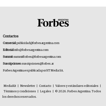
Contactos
Comercial:
publicidad@forbesargentina.com
Editorial:
info@forbesargentina.com
Summit:
summitforbes@forbesargentina.com
Suscripciones:
suscripciones@forbes.ar
Forbes Argentina es publicada por HT Media SA.
MediaKit
|
Newsletter
|
Contacto
|
Valores y estándares editoriales
|
Términos y condiciones
|
Legales
|
© 2026. Forbes Argentina. Todos
los derechos reservados.