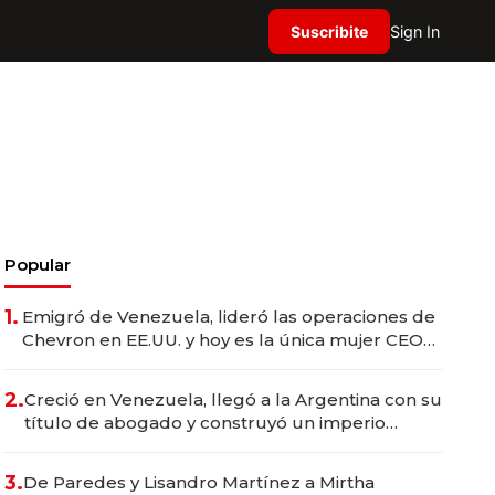
Suscribite
Sign In
Popular
1.
Emigró de Venezuela, lideró las operaciones de
Chevron en EE.UU. y hoy es la única mujer CEO
en Vaca Muerta
2.
Creció en Venezuela, llegó a la Argentina con su
título de abogado y construyó un imperio
gastronómico que revoluciona las marcas "fast
premium"
3.
De Paredes y Lisandro Martínez a Mirtha