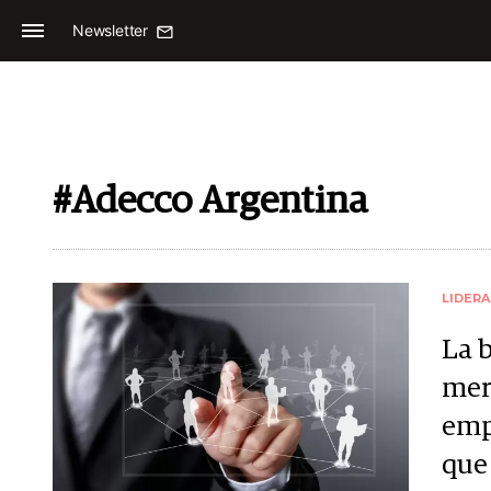
Newsletter
#Adecco Argentina
LIDER
La b
mer
emp
que