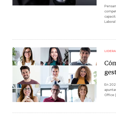
Pensami
compet
capacit
Labora
LIDER
Cóm
ges
En 2020
apuntar
Office 