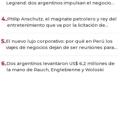
Legrand: dos argentinos impulsan el negocio
del wellness deportivo y el cuidado corporal
4.
Philip Anschutz, el magnate petrolero y rey del
entretenimiento que va por la licitación de
Tecnópolis junto a Fénix
5.
El nuevo lujo corporativo: por qué en Perú los
viajes de negocios dejan de ser reuniones para
convertirse en experiencias transformadoras
6.
Dos argentinos levantaron US$ 6,2 millones de
la mano de Rauch, Englebienne y Woloski