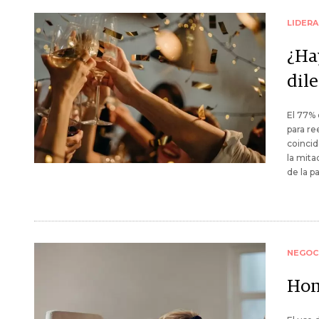
LIDER
¿Ha
dile
El 77% 
para re
coincid
la mita
de la p
NEGOC
Home