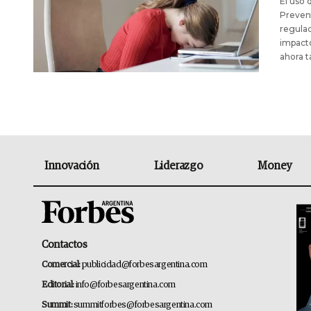
El uso 
Prevent
regulac
impacto
ahora 
Innovación
Liderazgo
Money
Contactos
Comercial:
publicidad@forbesargentina.com
Editorial:
info@forbesargentina.com
Summit:
summitforbes@forbesargentina.com