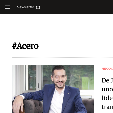
Newsletter
#Acero
NEGOC
De 
uno
lide
tra