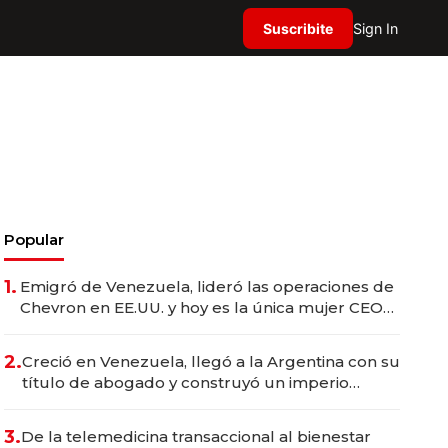
Suscribite
Sign In
Popular
1.
Emigró de Venezuela, lideró las operaciones de
Chevron en EE.UU. y hoy es la única mujer CEO
en Vaca Muerta
2.
Creció en Venezuela, llegó a la Argentina con su
título de abogado y construyó un imperio
gastronómico que revoluciona las marcas "fast
premium"
3.
De la telemedicina transaccional al bienestar