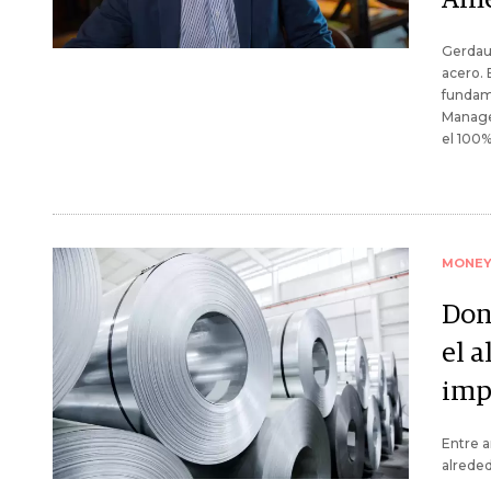
Gerdau 
acero. 
fundam
Manager
el 100%
MONE
Don
el a
imp
Entre a
alreded