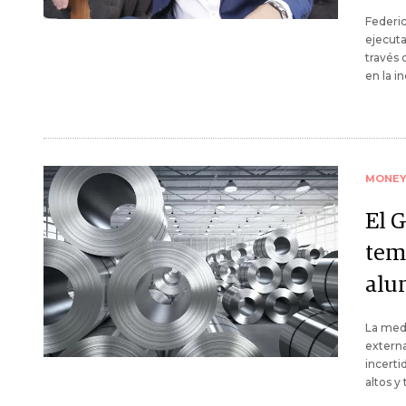
Federic
ejecuta
través 
en la in
MONE
El 
tem
alu
La medi
externa
incerti
altos y