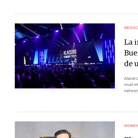
NEGOC
La i
Bue
de u
Alacero
nivel i
networ
MONE