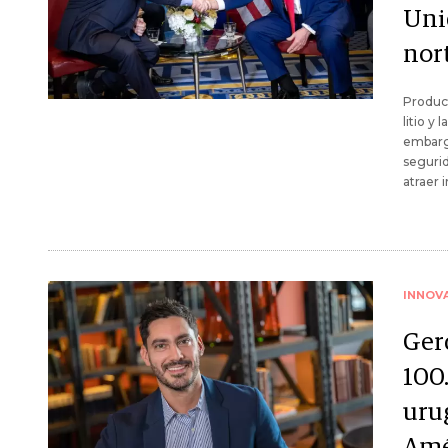
Uni
nor
Product
litio y
embargo
segurid
atraer 
INNOV
Ger
100
uru
Amé