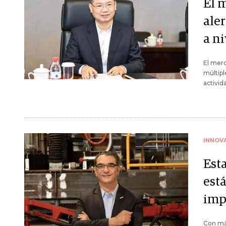
El 
aler
a ni
El mer
múltipl
activid
INNOV
Esta
está
imp
Con más