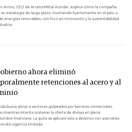
o Amos, CEO de ArcelorMittal Acindar, explica cómo la compañía
 su estrategia de largo plazo, invirtiendo fuertemente en el país, a
de energías renovables, con foco en innovación y la sustentabilidad
dustria.
Y
Gobierno ahora eliminó
poralmente retenciones al acero y al
minio
da busca aliviar a sectores golpeados por barreras comerciales
s mientras intenta sostener la oferta de divisas en plena
dumbre financiera. La quita se aplicará solo a destinos con aranceles
 tendrá vigencia limitada.