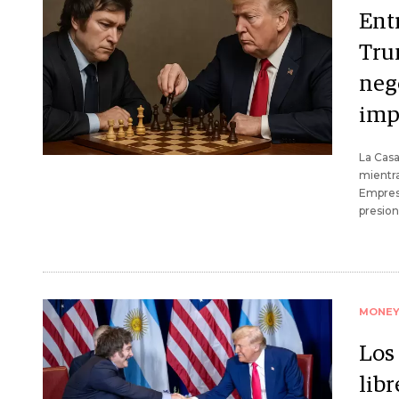
Ent
Tru
neg
imp
La Casa
mientr
Empresa
presion
MONE
Los
lib