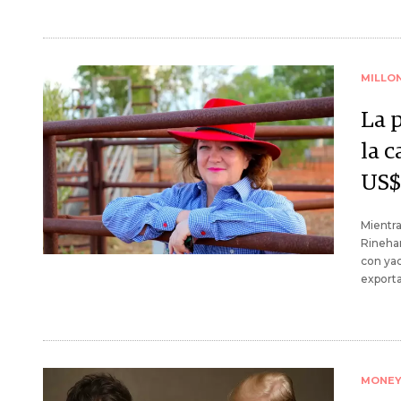
MILLO
La 
la c
US$
Mientra
Rinehar
con yac
exporta
MONE