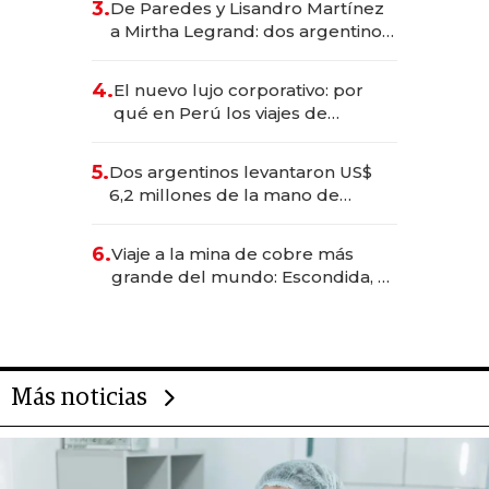
3.
De Paredes y Lisandro Martínez
las marcas "fast premium"
a Mirtha Legrand: dos argentinos
impulsan el negocio del wellness
deportivo y el cuidado corporal
4.
El nuevo lujo corporativo: por
qué en Perú los viajes de
negocios dejan de ser reuniones
para convertirse en experiencias
5.
Dos argentinos levantaron US$
transformadoras
6,2 millones de la mano de
Rauch, Englebienne y Woloski
6.
Viaje a la mina de cobre más
grande del mundo: Escondida, el
gigante chileno que exporta US$
14.000 millones anuales
Más noticias