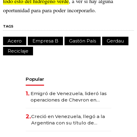
todo esto del hidrógeno verde
, a ver si hay alguna
oportunidad para para poder incorporarlo.
TAGS
Acero
Empresa B
Gastón País
Gerdau
Reciclaje
Popular
1.
Emigró de Venezuela, lideró las
operaciones de Chevron en
EE.UU. y hoy es la única mujer
CEO en Vaca Muerta
2.
Creció en Venezuela, llegó a la
Argentina con su título de
abogado y construyó un imperio
gastronómico que revoluciona