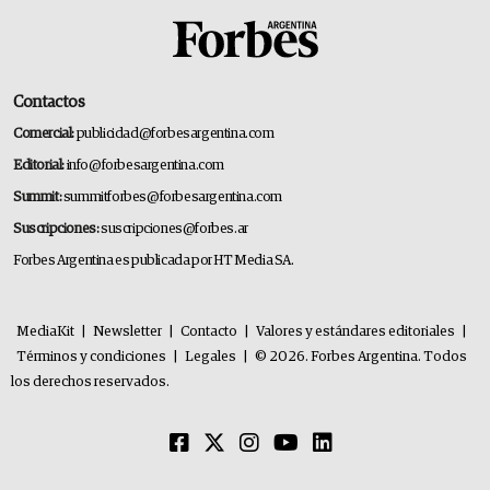
Contactos
Comercial:
publicidad@forbesargentina.com
Editorial:
info@forbesargentina.com
Summit:
summitforbes@forbesargentina.com
Suscripciones:
suscripciones@forbes.ar
Forbes Argentina es publicada por HT Media SA.
MediaKit
|
Newsletter
|
Contacto
|
Valores y estándares editoriales
|
Términos y condiciones
|
Legales
|
© 2026. Forbes Argentina. Todos
los derechos reservados.