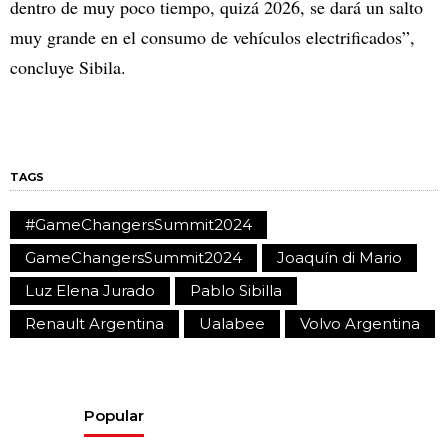
dentro de muy poco tiempo, quizá 2026, se dará un salto
muy grande en el consumo de vehículos electrificados”,
concluye Sibila.
TAGS
#GameChangersSummit2024
GameChangersSummit2024
Joaquín di Mario
Luz Elena Jurado
Pablo Sibilla
Renault Argentina
Ualabee
Volvo Argentina
Popular