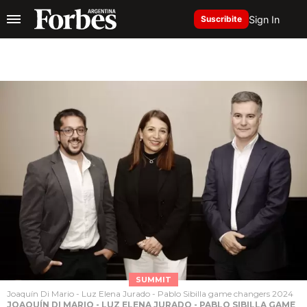
Sign In
Suscribite
SUMMIT
Joaquín Di Mario - Luz Elena Jurado - Pablo Sibilla game changers 2024
JOAQUÍN DI MARIO - LUZ ELENA JURADO - PABLO SIBILLA GAME