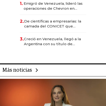
1.
Emigró de Venezuela, lideró las
operaciones de Chevron en
EE.UU. y hoy es la única mujer
CEO en Vaca Muerta
2.
De científicas a empresarias: la
camada del CONICET que
levantó más de US$ 40 millones
para fundar startups biotech
3.
Creció en Venezuela, llegó a la
Argentina con su título de
abogado y construyó un imperio
gastronómico que revoluciona
las marcas "fast premium"
Más noticias