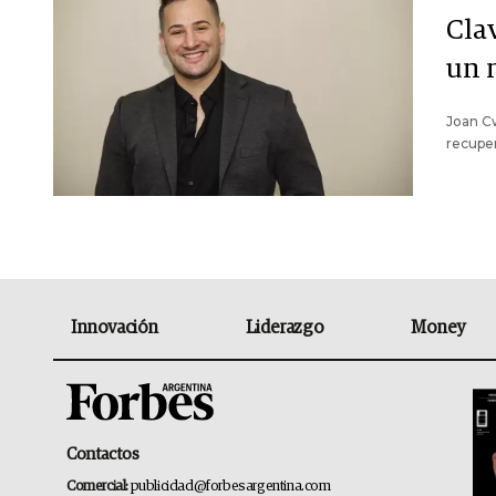
Cla
un 
Joan C
recuper
Innovación
Liderazgo
Money
Contactos
Comercial:
publicidad@forbesargentina.com