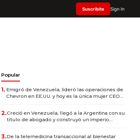
Suscribite
Sign In
Popular
1.
Emigró de Venezuela, lideró las operaciones de
Chevron en EE.UU. y hoy es la única mujer CEO
en Vaca Muerta
2.
Creció en Venezuela, llegó a la Argentina con su
título de abogado y construyó un imperio
gastronómico que revoluciona las marcas "fast
premium"
3.
De la telemedicina transaccional al bienestar