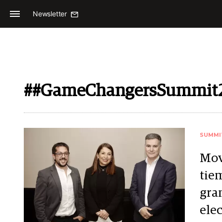
Newsletter
##GameChangersSummit
SUMMI
Mov
tiem
gra
elec