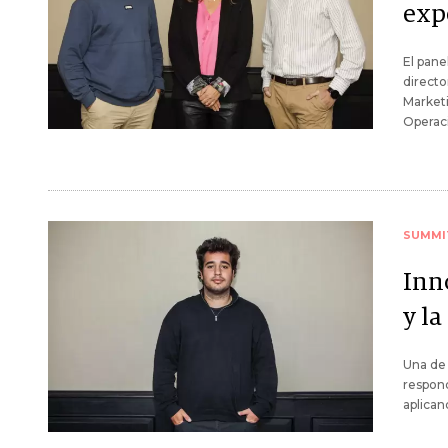
exp
El pane
directo
Marketi
Operaci
SUMMI
Inn
y l
Una de
respond
aplican