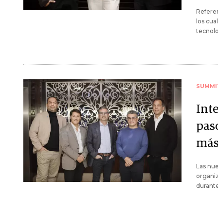
Referen
los cua
tecnolo
SUMMI
Inte
pas
más
Las nu
organiz
durante