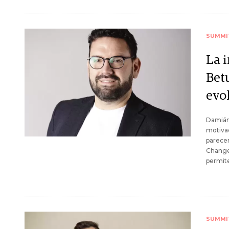
SUMMI
La 
Bet
evo
Damián 
motiva
parecen
Changer
permite
SUMMI