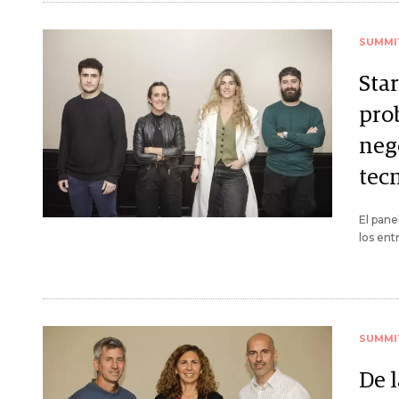
SUMMI
Star
pro
neg
tec
El pane
los ent
SUMMI
De l