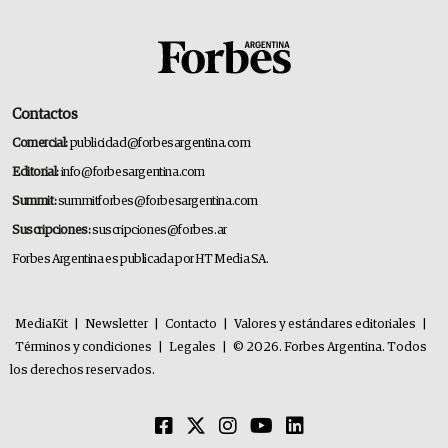
Contactos
Comercial:
publicidad@forbesargentina.com
Editorial:
info@forbesargentina.com
Summit:
summitforbes@forbesargentina.com
Suscripciones:
suscripciones@forbes.ar
Forbes Argentina es publicada por HT Media SA.
MediaKit
|
Newsletter
|
Contacto
|
Valores y estándares editoriales
|
Términos y condiciones
|
Legales
|
© 2026. Forbes Argentina. Todos
los derechos reservados.