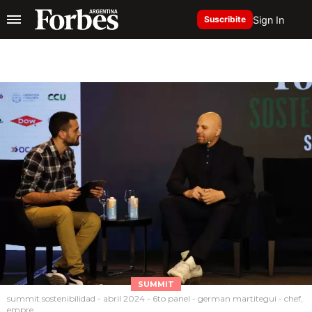
Sign In
Suscribite
SUMMIT
summit sostenibilidad - abril 2024 - 6to panel - german martitegui - chef,
empre