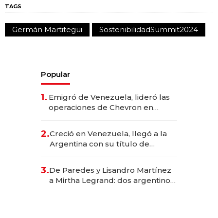
TAGS
Germán Martitegui
SostenibilidadSummit2024
Popular
1.
Emigró de Venezuela, lideró las
operaciones de Chevron en
EE.UU. y hoy es la única mujer
CEO en Vaca Muerta
2.
Creció en Venezuela, llegó a la
Argentina con su título de
abogado y construyó un imperio
gastronómico que revoluciona
3.
De Paredes y Lisandro Martínez
las marcas "fast premium"
a Mirtha Legrand: dos argentinos
impulsan el negocio del wellness
deportivo y el cuidado corporal