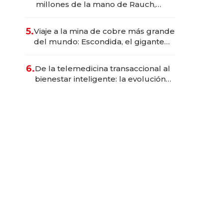
millones de la mano de Rauch,
Englebienne y Woloski
5.
Viaje a la mina de cobre más grande
del mundo: Escondida, el gigante
chileno que exporta US$ 14.000
millones anuales
6.
De la telemedicina transaccional al
bienestar inteligente: la evolución
de doc24 para transformar a las
organizaciones