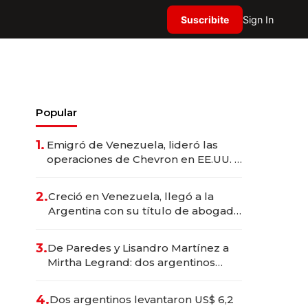
Suscribite
Sign In
Popular
1.
Emigró de Venezuela, lideró las
operaciones de Chevron en EE.UU. y
hoy es la única mujer CEO en Vaca
Muerta
2.
Creció en Venezuela, llegó a la
Argentina con su título de abogado
y construyó un imperio
gastronómico que revoluciona las
3.
De Paredes y Lisandro Martínez a
marcas "fast premium"
Mirtha Legrand: dos argentinos
impulsan el negocio del wellness
deportivo y el cuidado corporal
4.
Dos argentinos levantaron US$ 6,2