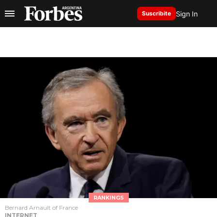
Sign In
Suscribite
RANKINGS
Bernard Arnault of France
INTERNET