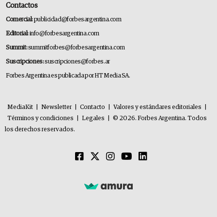
Contactos
Comercial:
publicidad@forbesargentina.com
Editorial:
info@forbesargentina.com
Summit:
summitforbes@forbesargentina.com
Suscripciones:
suscripciones@forbes.ar
Forbes Argentina es publicada por HT Media SA.
MediaKit
|
Newsletter
|
Contacto
|
Valores y estándares editoriales
|
Términos y condiciones
|
Legales
|
© 2026. Forbes Argentina. Todos
los derechos reservados.