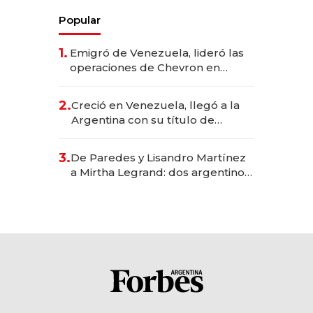
Popular
1.
Emigró de Venezuela, lideró las
operaciones de Chevron en
EE.UU. y hoy es la única mujer
CEO en Vaca Muerta
2.
Creció en Venezuela, llegó a la
Argentina con su título de
abogado y construyó un imperio
gastronómico que revoluciona
3.
De Paredes y Lisandro Martínez
las marcas "fast premium"
a Mirtha Legrand: dos argentinos
impulsan el negocio del wellness
deportivo y el cuidado corporal