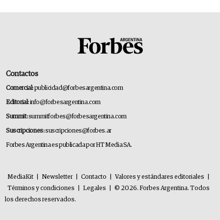
Contactos
Comercial:
publicidad@forbesargentina.com
Editorial:
info@forbesargentina.com
Summit:
summitforbes@forbesargentina.com
Suscripciones:
suscripciones@forbes.ar
Forbes Argentina es publicada por HT Media SA.
MediaKit
|
Newsletter
|
Contacto
|
Valores y estándares editoriales
|
Términos y condiciones
|
Legales
|
© 2026. Forbes Argentina. Todos
los derechos reservados.