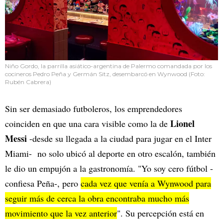
Niño Gordo, la parrilla asiático-argentina de Palermo comandada por los
cocineros Pedro Peña y Germán Sitz, desembarcó en Wynwood (Foto:
Rubén Cabrera)
Sin ser demasiado futboleros, los emprendedores
Lionel
coinciden en que una cara visible como la de
Messi
-desde su llegada a la ciudad para jugar en el Inter
Miami- no solo ubicó al deporte en otro escalón, también
le dio un empujón a la gastronomía. "Yo soy cero fútbol -
confiesa Peña-, pero
cada vez que venía a Wynwood para
seguir más de cerca la obra encontraba mucho más
movimiento que la vez anterior
". Su percepción está en