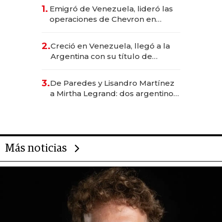
1.
Emigró de Venezuela, lideró las
operaciones de Chevron en
EE.UU. y hoy es la única mujer
CEO en Vaca Muerta
2.
Creció en Venezuela, llegó a la
Argentina con su título de
abogado y construyó un imperio
gastronómico que revoluciona
3.
De Paredes y Lisandro Martínez
las marcas "fast premium"
a Mirtha Legrand: dos argentinos
impulsan el negocio del wellness
deportivo y el cuidado corporal
Más noticias