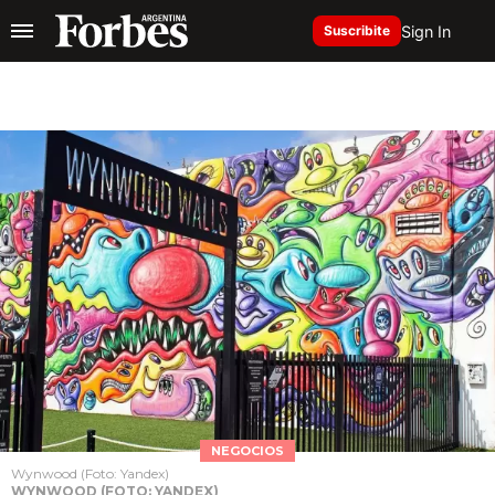
Sign In
Suscribite
NEGOCIOS
Wynwood (Foto: Yandex)
WYNWOOD (FOTO: YANDEX)