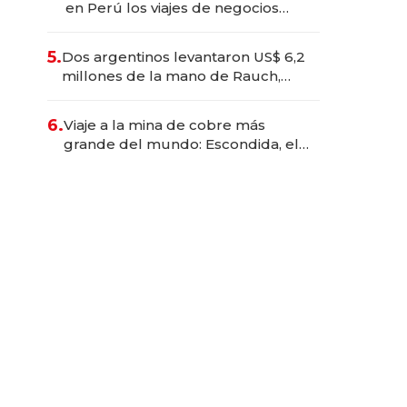
en Perú los viajes de negocios
dejan de ser reuniones para
convertirse en experiencias
5.
Dos argentinos levantaron US$ 6,2
transformadoras
millones de la mano de Rauch,
Englebienne y Woloski
6.
Viaje a la mina de cobre más
grande del mundo: Escondida, el
gigante chileno que exporta US$
14.000 millones anuales