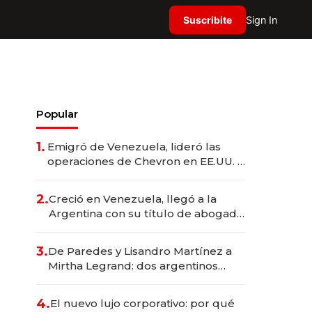
Suscribite
Sign In
Popular
1.
Emigró de Venezuela, lideró las
operaciones de Chevron en EE.UU. y
hoy es la única mujer CEO en Vaca
Muerta
2.
Creció en Venezuela, llegó a la
Argentina con su título de abogado
y construyó un imperio
gastronómico que revoluciona las
3.
De Paredes y Lisandro Martínez a
marcas "fast premium"
Mirtha Legrand: dos argentinos
impulsan el negocio del wellness
deportivo y el cuidado corporal
4.
El nuevo lujo corporativo: por qué