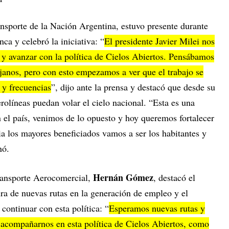
ansporte de la Nación Argentina, estuvo presente durante
ca y celebró la iniciativa: “
El presidente Javier Milei nos
y avanzar con la política de Cielos Abiertos. Pensábamos
ejanos, pero con esto empezamos a ver que el trabajo se
 y frecuencias
”, dijo ante la prensa y destacó que desde su
olíneas puedan volar el cielo nacional. “Esta es una
 el país, venimos de lo opuesto y hoy queremos fortalecer
a los mayores beneficiados vamos a ser los habitantes y
onó.
Hernán Gómez
Transporte Aerocomercial,
, destacó el
ura de nuevas rutas en la generación de empleo y el
continuar con esta política: “
Esperamos nuevas rutas y
acompañarnos en esta política de Cielos Abiertos, como