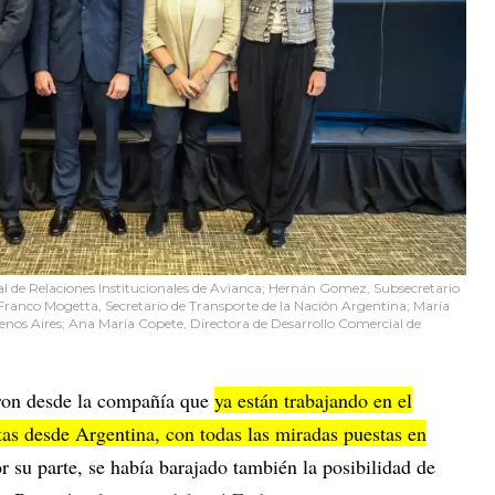
bal de Relaciones Institucionales de Avianca; Hernán Gomez, Subsecretario
Franco Mogetta, Secretario de Transporte de la Nación Argentina; María
enos Aires; Ana María Copete, Directora de Desarrollo Comercial de
ron desde la compañía que
ya están trabajando en el
tas desde Argentina, con todas las miradas puestas en
 su parte, se había barajado también la posibilidad de