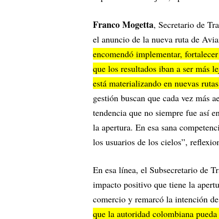
Franco Mogetta
, Secretario de Tr
el anuncio de la nueva ruta de Avian
encomendó implementar, fortalecer 
que los resultados iban a ser más l
está materializando en nuevas rutas
gestión buscan que cada vez más aer
tendencia que no siempre fue así en
la apertura. En esa sana competenci
los usuarios de los cielos”, reflexi
En esa línea, el Subsecretario de 
impacto positivo que tiene la apert
comercio y remarcó la intención de 
que la autoridad colombiana pueda 