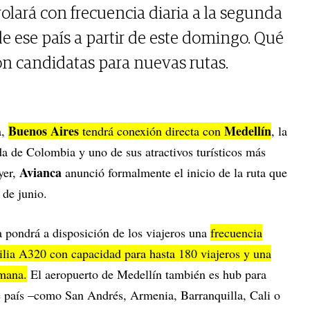
lará con frecuencia diaria a la segunda
 ese país a partir de este domingo. Qué
on candidatas para nuevas rutas.
Buenos Aires
Medellín
a,
tendrá conexión directa con
, la
 de Colombia y uno de sus atractivos turísticos más
Avianca
yer,
anunció formalmente el inicio de la ruta que
 de junio.
a pondrá a disposición de los viajeros una
frecuencia
milia A320 con capacidad para hasta 180 viajeros y una
emana.
El aeropuerto de Medellín también es hub para
e país –como San Andrés, Armenia, Barranquilla, Cali o