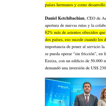
países hermanos y como desarrollo 
Daniel Ketchibachian
, CEO de Ae
apertura de nuevas rutas y la colab
62% más de asientos ofrecidos que e
dos países, eso sucede cuando los d
importancia de poner al servicio la 
se pueda operar “sin fricción”, en 
Ezeiza, con un edificio de 50.000 m
demandó una inversión de US$ 230