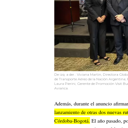
De izq. a der.: Viviana Martin, Directora Glo
de Transporte Aéreo de la Nación Argentina; 
Laura Pierini, Gerente de Promoción Visit Bu
Avianca.
Además, durante el anuncio afirma
lanzamiento de otras dos nuevas ru
Córdoba-Bogotá.
El año pasado, por