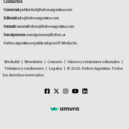
Contactos
Comercial:
publicidad@forbesargentina.com
Editorial:
info@forbesargentina.com
Summit:
summitforbes@forbesargentina.com
Suscripciones:
suscripciones@forbes.ar
Forbes Argentina es publicada por HT Media SA.
MediaKit
|
Newsletter
|
Contacto
|
Valores y estándares editoriales
|
Términos y condiciones
|
Legales
|
© 2026. Forbes Argentina. Todos
los derechos reservados.