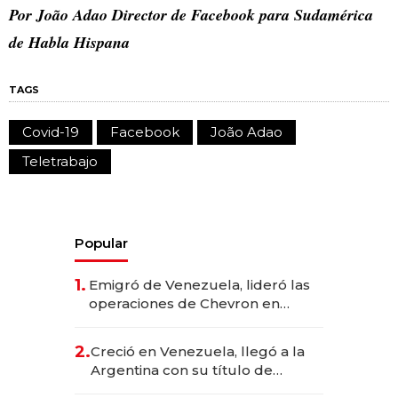
Por João Adao Director de Facebook para Sudamérica
de Habla Hispana
TAGS
Covid-19
Facebook
João Adao
Teletrabajo
Popular
1.
Emigró de Venezuela, lideró las
operaciones de Chevron en
EE.UU. y hoy es la única mujer
CEO en Vaca Muerta
2.
Creció en Venezuela, llegó a la
Argentina con su título de
abogado y construyó un imperio