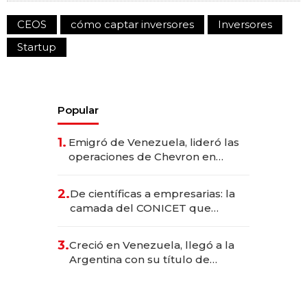
CEOS
cómo captar inversores
Inversores
Startup
Popular
1.
Emigró de Venezuela, lideró las
operaciones de Chevron en
EE.UU. y hoy es la única mujer
CEO en Vaca Muerta
2.
De científicas a empresarias: la
camada del CONICET que
levantó más de US$ 40 millones
para fundar startups biotech
3.
Creció en Venezuela, llegó a la
Argentina con su título de
abogado y construyó un imperio
gastronómico que revoluciona
las marcas "fast premium"