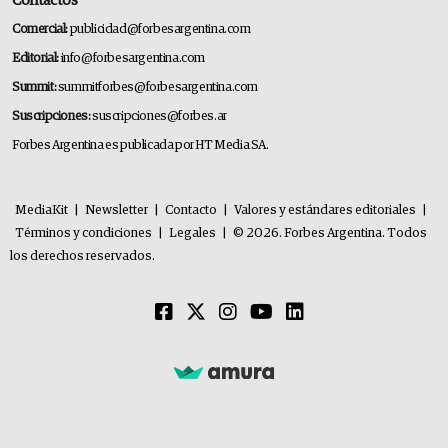
Contactos
Comercial:
publicidad@forbesargentina.com
Editorial:
info@forbesargentina.com
Summit:
summitforbes@forbesargentina.com
Suscripciones:
suscripciones@forbes.ar
Forbes Argentina es publicada por HT Media SA.
MediaKit
|
Newsletter
|
Contacto
|
Valores y estándares editoriales
|
Términos y condiciones
|
Legales
|
© 2026. Forbes Argentina. Todos
los derechos reservados.