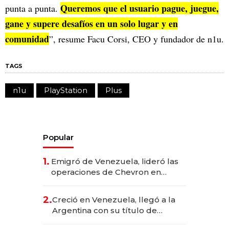
Queremos que el usuario pague, juegue,
punta a punta.
gane y supere desafíos en un solo lugar y en
comunidad
”, resume Facu Corsi, CEO y fundador de n1u.
TAGS
n1u
PlayStation
Plus
Popular
1.
Emigró de Venezuela, lideró las
operaciones de Chevron en
EE.UU. y hoy es la única mujer
CEO en Vaca Muerta
2.
Creció en Venezuela, llegó a la
Argentina con su título de
abogado y construyó un imperio