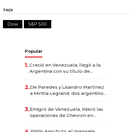
TAGS
Dow
S&P 500
Popular
1.
Creció en Venezuela, llegó a la
Argentina con su título de
abogado y construyó un imperio
gastronómico que revoluciona
2.
De Paredes y Lisandro Martínez
las marcas "fast premium"
a Mirtha Legrand: dos argentinos
impulsan el negocio del wellness
deportivo y el cuidado corporal
3.
Emigró de Venezuela, lideró las
operaciones de Chevron en
EE.UU. y hoy es la única mujer
CEO en Vaca Muerta
4.
Philip Anschutz, el magnate