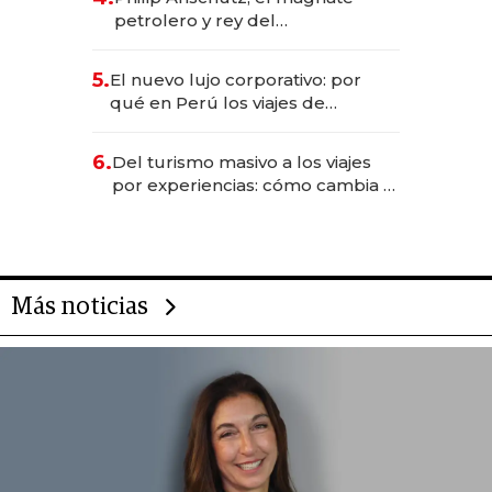
petrolero y rey del
entretenimiento que va por la
licitación de Tecnópolis junto a
5.
El nuevo lujo corporativo: por
Fénix
qué en Perú los viajes de
negocios dejan de ser reuniones
para convertirse en experiencias
6.
Del turismo masivo a los viajes
transformadoras
por experiencias: cómo cambia el
negocio de la asistencia al viajero
Más noticias