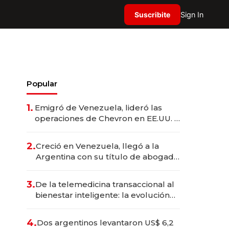
Suscribite
Sign In
Popular
1.
Emigró de Venezuela, lideró las
operaciones de Chevron en EE.UU. y
hoy es la única mujer CEO en Vaca
Muerta
2.
Creció en Venezuela, llegó a la
Argentina con su título de abogado
y construyó un imperio
gastronómico que revoluciona las
3.
De la telemedicina transaccional al
marcas "fast premium"
bienestar inteligente: la evolución
de doc24 para transformar a las
organizaciones
4.
Dos argentinos levantaron US$ 6,2