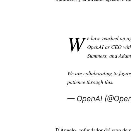
W
e have reached an ag
OpenAI as CEO with 
Summers, and Adam
We are collaborating to figur
patience through this.
— OpenAI (@Ope
D'Angelo, cofundador del sitio de 