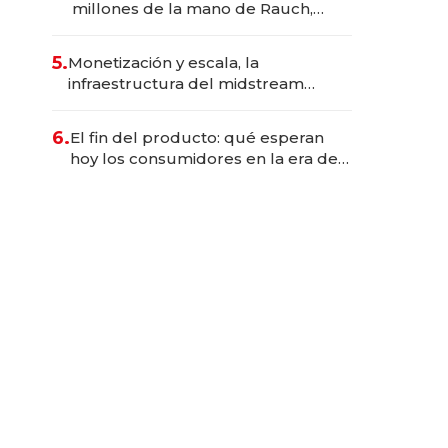
millones de la mano de Rauch,
Englebienne y Woloski
5.
Monetización y escala, la
infraestructura del midstream
busca destrabar el potencial de
Vaca Muerta
6.
El fin del producto: qué esperan
hoy los consumidores en la era de
las experiencias inteligentes