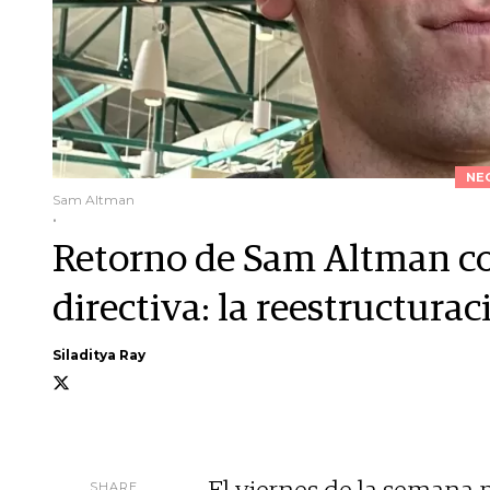
NE
Sam Altman
.
Retorno de Sam Altman c
directiva: la reestructura
Siladitya Ray
SHARE