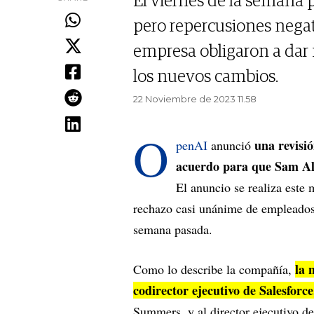
El viernes de la semana 
pero repercusiones negat
empresa obligaron a dar
los nuevos cambios.
22 Noviembre de 2023 11.58
O
una revisió
penAI
anunció
acuerdo para que Sam Al
El anuncio se realiza este 
rechazo casi unánime de empleados e
semana pasada.
la 
Como lo describe la compañía,
codirector ejecutivo de Salesforce
Summers, y al director ejecutivo 