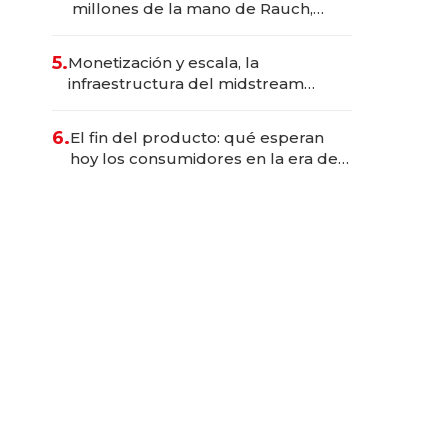
millones de la mano de Rauch,
Englebienne y Woloski
5.
Monetización y escala, la
infraestructura del midstream
busca destrabar el potencial de
Vaca Muerta
6.
El fin del producto: qué esperan
hoy los consumidores en la era de
las experiencias inteligentes