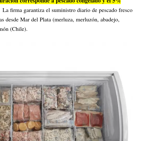
turación corresponde a pescado congelado y el 5%
La firma garantiza el suministro diario de pescado fresco
días desde Mar del Plata (merluza, merluzón, abadejo,
lmón (Chile).