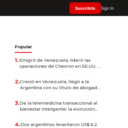
Suscribite
Sign In
Popular
1.
Emigró de Venezuela, lideró las
operaciones de Chevron en EE.UU. y
hoy es la única mujer CEO en Vaca
Muerta
2.
Creció en Venezuela, llegó a la
Argentina con su título de abogado
y construyó un imperio
gastronómico que revoluciona las
3.
De la telemedicina transaccional al
marcas "fast premium"
bienestar inteligente: la evolución
de doc24 para transformar a las
organizaciones
4.
Dos argentinos levantaron US$ 6,2