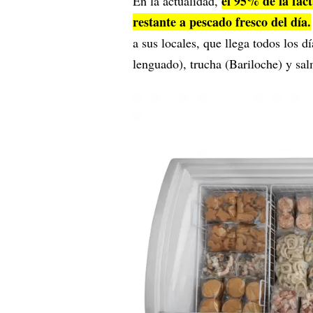
el 95% de la fac
En la actualidad,
restante a pescado fresco del día.
a sus locales, que llega todos los 
lenguado), trucha (Bariloche) y sa