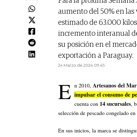
Para la próxima Semana S
aumento del 50% en las 
estimado de 63.000 kilos.
incremento interanual de
su posición en el merca
exportación a Paraguay.
24 Marzo de 2024 09.45
E
Artesanos del Ma
n 2010,
impulsar el consumo de pe
14 sucursales
cuenta con
, 
selección de pescado congelado en 
En sus inicios, la marca se disting