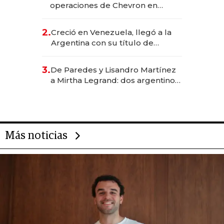
operaciones de Chevron en
EE.UU. y hoy es la única mujer
CEO en Vaca Muerta
2.
Creció en Venezuela, llegó a la
Argentina con su título de
abogado y construyó un imperio
gastronómico que revoluciona
3.
De Paredes y Lisandro Martínez
las marcas "fast premium"
a Mirtha Legrand: dos argentinos
impulsan el negocio del wellness
deportivo y el cuidado corporal
Más noticias