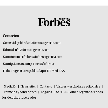
Contactos
Comercial:
publicidad@forbesargentina.com
Editorial:
info@forbesargentina.com
Summit:
summitforbes@forbesargentina.com
Suscripciones:
suscripciones@forbes.ar
Forbes Argentina es publicada por HT Media SA.
MediaKit
|
Newsletter
|
Contacto
|
Valores y estándares editoriales
|
Términos y condiciones
|
Legales
|
© 2026. Forbes Argentina. Todos
los derechos reservados.