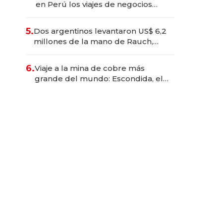
en Perú los viajes de negocios
dejan de ser reuniones para
convertirse en experiencias
5.
Dos argentinos levantaron US$ 6,2
transformadoras
millones de la mano de Rauch,
Englebienne y Woloski
6.
Viaje a la mina de cobre más
grande del mundo: Escondida, el
gigante chileno que exporta US$
14.000 millones anuales