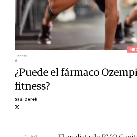
NE
Fitness
A
¿Puede el fármaco Ozempic
fitness?
Saul Derek
SHARE