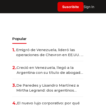
Suscribite
Sign In
Popular
1.
Emigró de Venezuela, lideró las
operaciones de Chevron en EE.UU. y
hoy es la única mujer CEO en Vaca
Muerta
2.
Creció en Venezuela, llegó a la
Argentina con su título de abogado
y construyó un imperio
gastronómico que revoluciona las
3.
De Paredes y Lisandro Martínez a
marcas "fast premium"
Mirtha Legrand: dos argentinos
impulsan el negocio del wellness
deportivo y el cuidado corporal
4.
El nuevo lujo corporativo: por qué