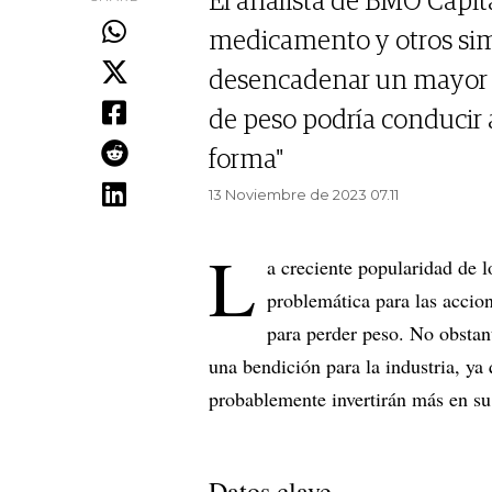
El analista de BMO Capit
medicamento y otros simi
desencadenar un mayor us
de peso podría conducir 
forma"
13 Noviembre de 2023 07.11
L
a creciente popularidad de 
problemática para las accion
para perder peso. No obstan
una bendición para la industria, y
probablemente invertirán más en su 
Datos clave