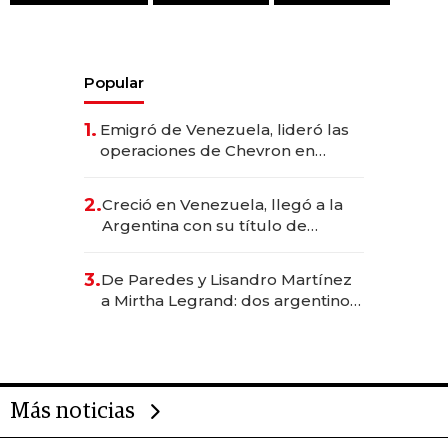
Popular
1.
Emigró de Venezuela, lideró las
operaciones de Chevron en
EE.UU. y hoy es la única mujer
CEO en Vaca Muerta
2.
Creció en Venezuela, llegó a la
Argentina con su título de
abogado y construyó un imperio
gastronómico que revoluciona
3.
De Paredes y Lisandro Martínez
las marcas "fast premium"
a Mirtha Legrand: dos argentinos
impulsan el negocio del wellness
deportivo y el cuidado corporal
Más noticias