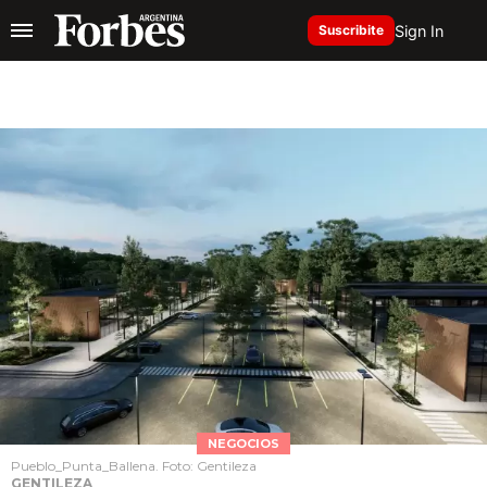
Sign In
Suscribite
NEGOCIOS
Pueblo_Punta_Ballena. Foto: Gentileza
GENTILEZA