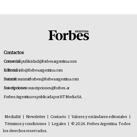
Contactos
Comercial:
publicidad@forbesargentina.com
Editorial:
info@forbesargentina.com
Summit:
summitforbes@forbesargentina.com
Suscripciones:
suscripciones@forbes.ar
Forbes Argentina es publicada por HT Media SA.
MediaKit
|
Newsletter
|
Contacto
|
Valores y estándares editoriales
|
Términos y condiciones
|
Legales
|
© 2026. Forbes Argentina. Todos
los derechos reservados.