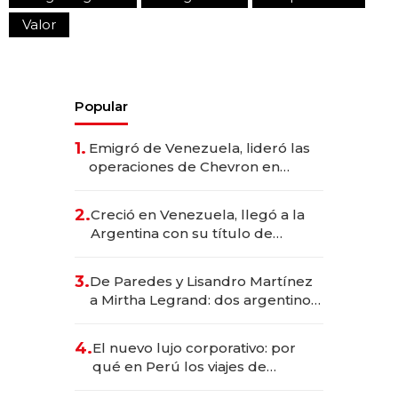
Valor
Popular
1.
Emigró de Venezuela, lideró las
operaciones de Chevron en
EE.UU. y hoy es la única mujer
CEO en Vaca Muerta
2.
Creció en Venezuela, llegó a la
Argentina con su título de
abogado y construyó un imperio
gastronómico que revoluciona
3.
De Paredes y Lisandro Martínez
las marcas "fast premium"
a Mirtha Legrand: dos argentinos
impulsan el negocio del wellness
deportivo y el cuidado corporal
4.
El nuevo lujo corporativo: por
qué en Perú los viajes de
negocios dejan de ser reuniones