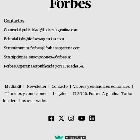
Contactos
Comercial:
publicidad@forbesargentina.com
Editorial:
info@forbesargentina.com
Summit:
summitforbes@forbesargentina.com
Suscripciones:
suscripciones@forbes.ar
Forbes Argentina es publicada por HT Media SA.
MediaKit
|
Newsletter
|
Contacto
|
Valores y estándares editoriales
|
Términos y condiciones
|
Legales
|
© 2026. Forbes Argentina. Todos
los derechos reservados.