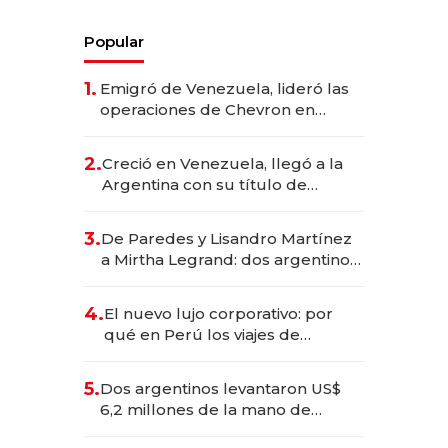
Popular
1.
Emigró de Venezuela, lideró las
operaciones de Chevron en
EE.UU. y hoy es la única mujer
CEO en Vaca Muerta
2.
Creció en Venezuela, llegó a la
Argentina con su título de
abogado y construyó un imperio
gastronómico que revoluciona
3.
De Paredes y Lisandro Martínez
las marcas "fast premium"
a Mirtha Legrand: dos argentinos
impulsan el negocio del wellness
deportivo y el cuidado corporal
4.
El nuevo lujo corporativo: por
qué en Perú los viajes de
negocios dejan de ser reuniones
para convertirse en experiencias
5.
Dos argentinos levantaron US$
transformadoras
6,2 millones de la mano de
Rauch, Englebienne y Woloski