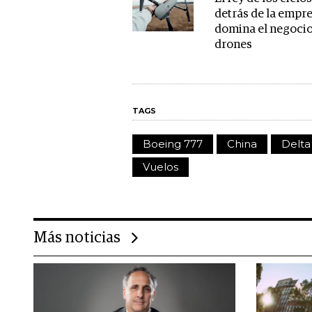
detrás de la empr
domina el negocio
drones
TAGS
Boeing 777
China
Delta
Vuelos
Más noticias