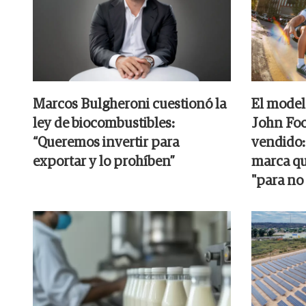
Marcos Bulgheroni cuestionó la
El model
ley de biocombustibles:
John Foo
“Queremos invertir para
vendido:
exportar y lo prohíben”
marca qu
"para no