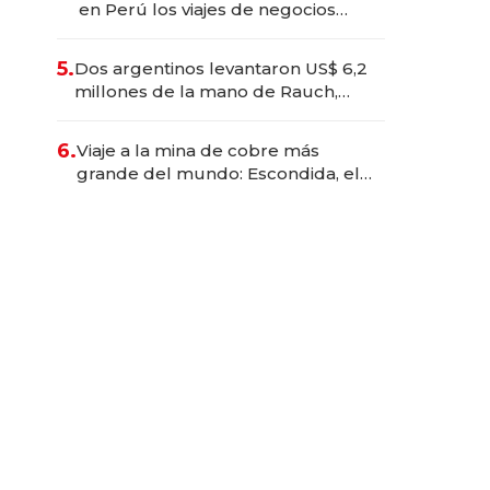
en Perú los viajes de negocios
dejan de ser reuniones para
convertirse en experiencias
5.
Dos argentinos levantaron US$ 6,2
transformadoras
millones de la mano de Rauch,
Englebienne y Woloski
6.
Viaje a la mina de cobre más
grande del mundo: Escondida, el
gigante chileno que exporta US$
14.000 millones anuales