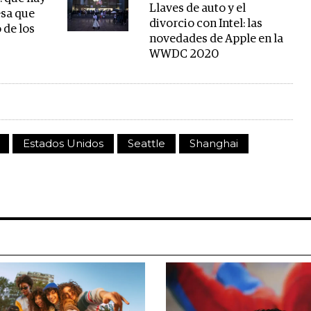
Llaves de auto y el
esa que
divorcio con Intel: las
 de los
novedades de Apple en la
WWDC 2020
Estados Unidos
Seattle
Shanghai