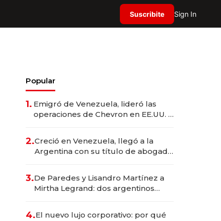
Suscribite
Sign In
Popular
1.
Emigró de Venezuela, lideró las
operaciones de Chevron en EE.UU. y
hoy es la única mujer CEO en Vaca
Muerta
2.
Creció en Venezuela, llegó a la
Argentina con su título de abogado
y construyó un imperio
gastronómico que revoluciona las
3.
De Paredes y Lisandro Martínez a
marcas "fast premium"
Mirtha Legrand: dos argentinos
impulsan el negocio del wellness
deportivo y el cuidado corporal
4.
El nuevo lujo corporativo: por qué