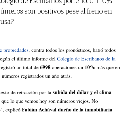
Colegio de Escribanos porteño. Un 10%
úmeros son positivos pese al freno en
causa?
e propiedades
, contra todos los pronósticos, batió todos
Según el último informe del
Colegio de Escribanos de la
6998
10%
registró un total de
operaciones un
más que en
 números registrados un año atrás.
subida del dólar y el clima
exto de retracción por la
a que lo que vemos hoy son números viejos. No
Fabián Achával dueño de la inmobiliaria
o", explicó