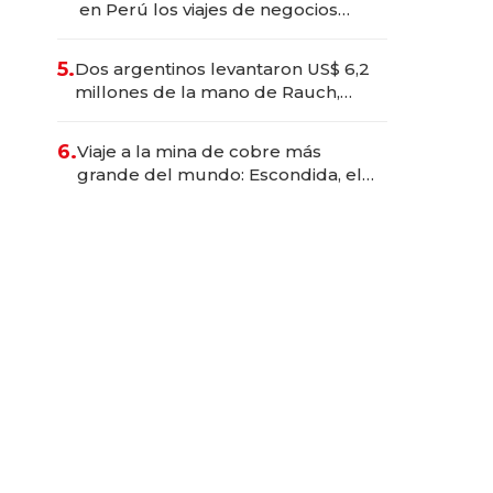
en Perú los viajes de negocios
dejan de ser reuniones para
convertirse en experiencias
5.
Dos argentinos levantaron US$ 6,2
transformadoras
millones de la mano de Rauch,
Englebienne y Woloski
6.
Viaje a la mina de cobre más
grande del mundo: Escondida, el
gigante chileno que exporta US$
14.000 millones anuales