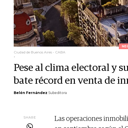
NE
Ciudad de Buenos Aires - CABA
-
Pese al clima electoral y 
bate récord en venta de in
Belén Fernández
Subeditora
SHARE
Las operaciones inmobili