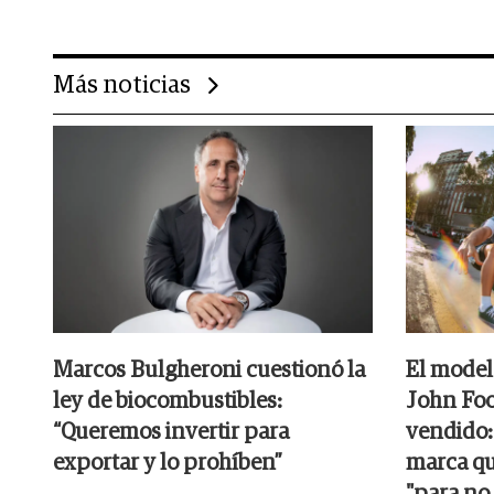
Más noticias
Marcos Bulgheroni cuestionó la
El model
ley de biocombustibles:
John Foo
“Queremos invertir para
vendido:
exportar y lo prohíben”
marca qu
"para no