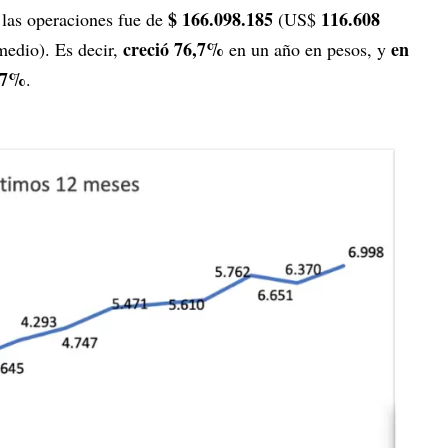
$ 166.098.185
116.608
las operaciones fue de
(US$
creció 76,7%
en
medio). Es decir,
en un año en pesos, y
3,7%
.