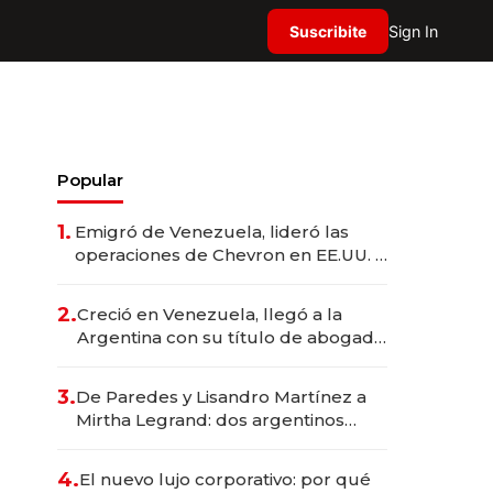
Suscribite
Sign In
Popular
1.
Emigró de Venezuela, lideró las
operaciones de Chevron en EE.UU. y
hoy es la única mujer CEO en Vaca
Muerta
2.
Creció en Venezuela, llegó a la
Argentina con su título de abogado
y construyó un imperio
gastronómico que revoluciona las
3.
De Paredes y Lisandro Martínez a
marcas "fast premium"
Mirtha Legrand: dos argentinos
impulsan el negocio del wellness
deportivo y el cuidado corporal
4.
El nuevo lujo corporativo: por qué