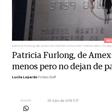
NE
patricia-furlong-de-amex-los-clientes-consumen-menos-pero-no-de
Patricia Furlong, de Amex
menos pero no dejan de p
Lucila Lopardo
Forbes Staff
29 Julio de 2019 11.17
SHARE