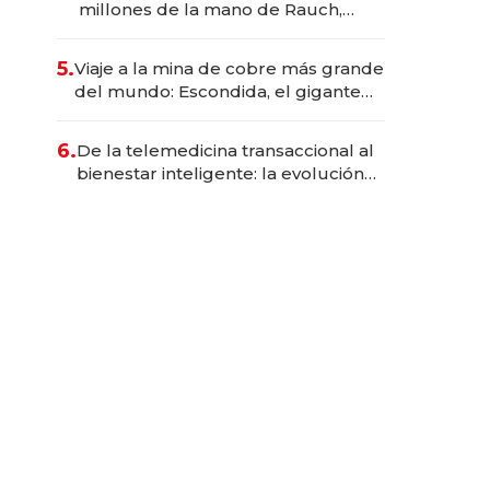
millones de la mano de Rauch,
Englebienne y Woloski
5.
Viaje a la mina de cobre más grande
del mundo: Escondida, el gigante
chileno que exporta US$ 14.000
millones anuales
6.
De la telemedicina transaccional al
bienestar inteligente: la evolución
de doc24 para transformar a las
organizaciones