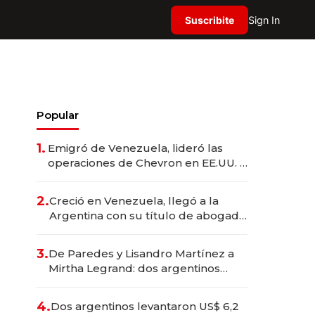
Suscribite
Sign In
Popular
1.
Emigró de Venezuela, lideró las
operaciones de Chevron en EE.UU. y
hoy es la única mujer CEO en Vaca
Muerta
2.
Creció en Venezuela, llegó a la
Argentina con su título de abogado
y construyó un imperio
gastronómico que revoluciona las
3.
De Paredes y Lisandro Martínez a
marcas "fast premium"
Mirtha Legrand: dos argentinos
impulsan el negocio del wellness
deportivo y el cuidado corporal
4.
Dos argentinos levantaron US$ 6,2