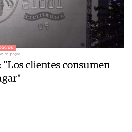
GOCIOS
jan-de-pagar
: "Los clientes consumen
agar"