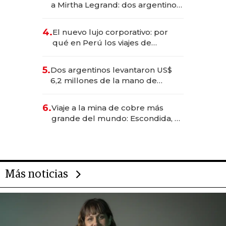
a Mirtha Legrand: dos argentinos
impulsan el negocio del wellness
deportivo y el cuidado corporal
4.
El nuevo lujo corporativo: por
qué en Perú los viajes de
negocios dejan de ser reuniones
para convertirse en experiencias
5.
Dos argentinos levantaron US$
transformadoras
6,2 millones de la mano de
Rauch, Englebienne y Woloski
6.
Viaje a la mina de cobre más
grande del mundo: Escondida, el
gigante chileno que exporta US$
14.000 millones anuales
Más noticias