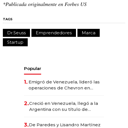
*Publicada originalmente en Forbes US
TAGS
Dr.Seuss
Emprendedores
Marca
Startup
Popular
1.
Emigró de Venezuela, lideró las
operaciones de Chevron en
EE.UU. y hoy es la única mujer
CEO en Vaca Muerta
2.
Creció en Venezuela, llegó a la
Argentina con su título de
abogado y construyó un imperio
gastronómico que revoluciona
3.
De Paredes y Lisandro Martínez
las marcas "fast premium"