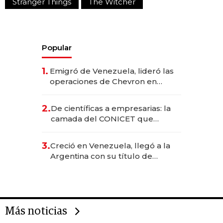
Stranger Things
The Witcher
Popular
1.
Emigró de Venezuela, lideró las
operaciones de Chevron en
EE.UU. y hoy es la única mujer
CEO en Vaca Muerta
2.
De científicas a empresarias: la
camada del CONICET que
levantó más de US$ 40 millones
para fundar startups biotech
3.
Creció en Venezuela, llegó a la
Argentina con su título de
abogado y construyó un imperio
gastronómico que revoluciona
las marcas "fast premium"
Más noticias