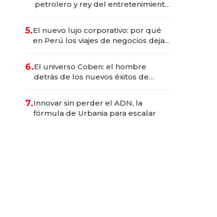
petrolero y rey del entretenimiento
que va por la licitación de
Tecnópolis junto a Fénix
5.
El nuevo lujo corporativo: por qué
en Perú los viajes de negocios dejan
de ser reuniones para convertirse
en experiencias transformadoras
6.
El universo Coben: el hombre
detrás de los nuevos éxitos de
Netflix
7.
Innovar sin perder el ADN, la
fórmula de Urbania para escalar