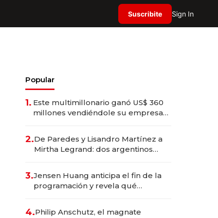
Suscribite
Sign In
Popular
1.
Este multimillonario ganó US$ 360
millones vendiéndole su empresa
de psicodélicos a Eli Lilly
2.
De Paredes y Lisandro Martínez a
Mirtha Legrand: dos argentinos
impulsan el negocio del wellness
deportivo y el cuidado corporal
3.
Jensen Huang anticipa el fin de la
programación y revela qué
aprender para trabajar con IA
4.
Philip Anschutz, el magnate