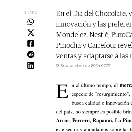
SHARE
En el Día del Chocolate,
innovación y las prefere
Mondelez, Nestlé, PuroCac
Pinocha y Carrefour revel
ventas y adaptarse a la
13 Septiembre de 2024 07.27
E
merca
n el último tiempo, el
especie de "resurgimiento",
busca calidad e innovación 
del país, no siempre es posible br
Arcor, Ferrero, Rapanui, La Pino
este sector y ahondamos sobre las t