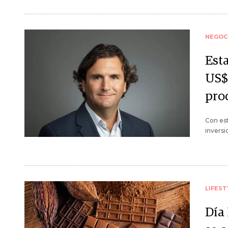
NEGOC
Est
US$
pro
Con est
inversi
LIFEST
Día