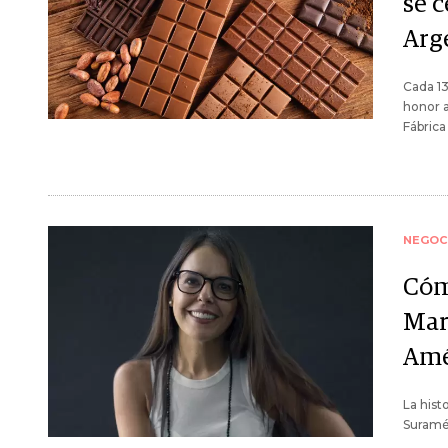
se 
Arg
Cada 1
honor a
Fábrica
NEGOC
Cómo
Mark
Amé
La hist
Suramér