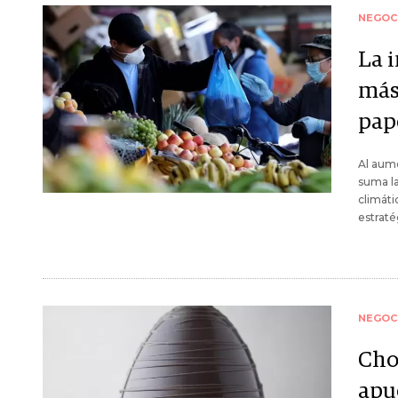
NEGOC
La 
más 
pap
Al aume
suma la
climáti
estraté
NEGOC
Cho
apu