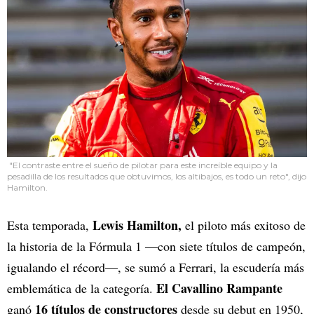
"El contraste entre el sueño de pilotar para este increíble equipo y la
pesadilla de los resultados que obtuvimos, los altibajos, es todo un reto", dijo
Hamilton.
Lewis Hamilton,
Esta temporada,
el piloto más exitoso de
la historia de la Fórmula 1 —con siete títulos de campeón,
igualando el récord—, se sumó a Ferrari, la escudería más
El Cavallino Rampante
emblemática de la categoría.
16 títulos de constructores
ganó
desde su debut en 1950,