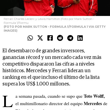
Ferrari Charles Leclerc y Lewis Hamilton (Foto por Mark Sutton -
Formula 1/Formu
(FOTO POR MARK SUTTON - FORMULA 1/FORMULA 1 VIA GETTY
IMAGES)
El desembarco de grandes inversores,
ganancias récord y un mercado cada vez más
competitivo dispararon las cifras a niveles
históricos. Mercedes y Ferrari lideran un
ranking en el que incluso el último de la lista
supera los US$ 1.000 millones.
L
Toto Wolff,
a semana pasada, cuando se supo que
Mercedes
el multimillonario director del equipo
de