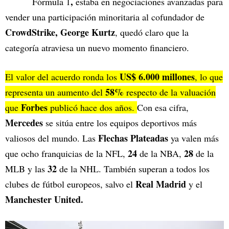
,
Fórmula 1
estaba en negociaciones avanzadas para
vender una participación minoritaria al cofundador de
CrowdStrike, George Kurtz
, quedó claro que la
categoría atraviesa un nuevo momento financiero.
US$ 6.000 millones
El valor del acuerdo ronda los
, lo que
58%
representa un aumento del
respecto de la valuación
Forbes
que
publicó hace dos años.
Con esa cifra,
Mercedes
se sitúa entre los equipos deportivos más
Flechas Plateadas
valiosos del mundo. Las
ya valen más
24
28
que ocho franquicias de la NFL,
de la NBA,
de la
32
MLB y las
de la NHL. También superan a todos los
Real Madrid
clubes de fútbol europeos, salvo el
y el
Manchester United.