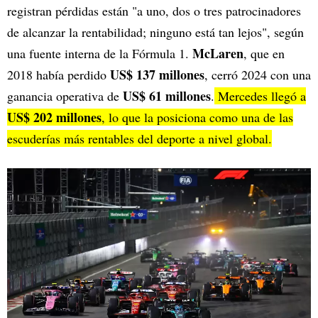
registran pérdidas están "a uno, dos o tres patrocinadores
de alcanzar la rentabilidad; ninguno está tan lejos", según
McLaren
una fuente interna de la Fórmula 1.
, que en
US$ 137 millones
2018 había perdido
, cerró 2024 con una
US$ 61 millones
ganancia operativa de
.
Mercedes llegó a
US$ 202 millones
, lo que la posiciona como una de las
escuderías más rentables del deporte a nivel global.