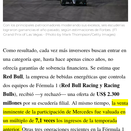
Con los principales patrocinadores moderando sus excesos, seis escuderías
lograron ganancias el año pasado, según estimaciones de Forbes. (F1
Grand Prix of Las Vegas - Photo by Mark Thompson/Getty Images)
Como resultado, cada vez más inversores buscan entrar en
una categoría que, hasta hace apenas cinco años, no
ofrecía garantías de solvencia financiera. Se estima que
Red Bull
, la empresa de bebidas energéticas que controla
Red Bull Racing y Racing
dos equipos de Fórmula 1 (
Bulls
US$ 2.300
), recibió —y rechazó— una oferta de
millones
por su escudería filial. Al mismo tiempo,
la venta
inminente de la participación de Mercedes fue valuada en
7,1 veces
un múltiplo de
los ingresos de la temporada
anterior.
Otras tres operaciones recientes en la Fórmula 1