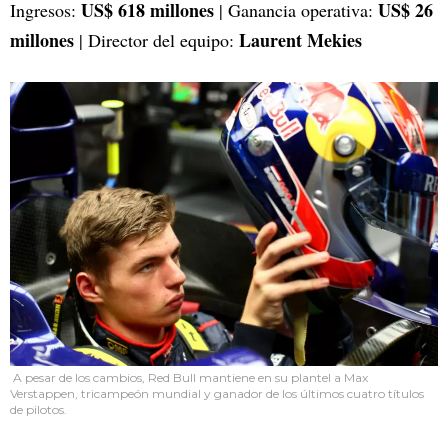
US$ 618 millones
US$ 26
Ingresos:
| Ganancia operativa:
millones
Laurent Mekies
| Director del equipo:
A pesar de los cambios, Red Bull mantiene en su plantel a Max
Verstappen, tricampeón mundial y ganador de los últimos cuatro títulos
de pilotos.