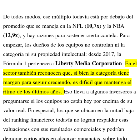
De todos modos, ese múltiplo todavía está por debajo del
10,7x
promedio que se maneja en la NFL (
) y la NBA
12,9x
(
), y hay razones para sostener cierta cautela. Para
empezar, los dueños de los equipos no controlan ni la
categoría ni su propiedad intelectual: desde 2017, la
Liberty Media Corporation
Fórmula 1 pertenece a
.
En el
sector también reconocen que, si bien la categoría tiene
margen para seguir creciendo, es difícil que mantenga el
ritmo de los últimos años.
Eso lleva a algunos inversores a
preguntarse si los equipos no están hoy por encima de su
valor real. En especial, los que se ubican en la mitad baja
del ranking financiero: todavía no logran respaldar esas
valuaciones con sus resultados comerciales y podrían
demorar varios años en alcanzar ganancias, sobre todo