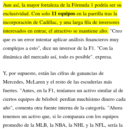
Aun así, la mayor fortaleza de la Fórmula 1 podría ser su
11 equipos
exclusividad. Con solo
en la parrilla tras la
incorporación de Cadillac, y una larga fila de inversores
interesados en entrar, el atractivo se mantiene alto.
"Creo
que es un error intentar aplicar análisis financieros muy
complejos a esto", dice un inversor de la F1. "Con la
dinámica del mercado así, todo es posible". expresa.
Y, por supuesto, están las cifras de ganancias de
Mercedes, McLaren y el resto de las escuderías más
fuertes. "Antes, en la F1, teníamos un activo similar al de
ciertos equipos de béisbol: perdían muchísimo dinero cada
año", comenta otra fuente interna de la categoría. "Ahora
tenemos un activo que, si lo comparara con los equipos
promedio de la MLB, la NBA, la NHL y la NFL, sería la