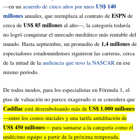
US$ 140
—en un
acuerdo de cinco años por unos
millones
ESPN
anuales, que reemplaza al contrato de
de
US$ 85 millones
cerca de
al año—, la categoría todavía
no logró conquistar el mercado mediático más rentable del
1,4 millones
mundo. Hasta septiembre, un promedio de
de
espectadores estadounidenses siguieron las carreras, cerca
de la mitad de la
audiencia que tuvo la NASCAR
en ese
mismo período.
De todos modos, para los especialistas en Fórmula 1, el
piso de valuación no parece exagerado si se considera que
Cadillac
US$ 1.000 millones
está desembolsando más de
—entre los costos iniciales y una tarifa antidilución de
US$ 450 millones
— para sumarse a la categoría como el
undécimo equipo a partir de la próxima temporada.