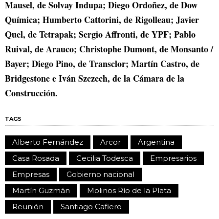
Mausel, de Solvay Indupa; Diego Ordoñez, de Dow
Química; Humberto Cattorini, de Rigolleau; Javier
Quel, de Tetrapak; Sergio Affronti, de YPF; Pablo
Ruival, de Arauco; Christophe Dumont, de Monsanto /
Bayer; Diego Pino, de Transclor; Martín Castro, de
Bridgestone e Iván Szczech, de la Cámara de la
Construcción.
TAGS
Alberto Fernández
Arcor
Argentina
Casa Rosada
Cecilia Todesca
Empresarios
Empresas
Gobierno nacional
Martín Guzmán
Molinos Río de la Plata
Reunión
Santiago Cafiero