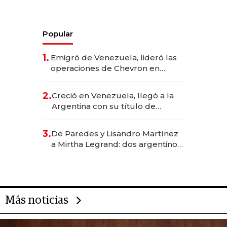
Popular
1.
Emigró de Venezuela, lideró las
operaciones de Chevron en
EE.UU. y hoy es la única mujer
CEO en Vaca Muerta
2.
Creció en Venezuela, llegó a la
Argentina con su título de
abogado y construyó un imperio
gastronómico que revoluciona
3.
De Paredes y Lisandro Martínez
las marcas "fast premium"
a Mirtha Legrand: dos argentinos
impulsan el negocio del wellness
deportivo y el cuidado corporal
Más noticias