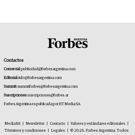
Contactos
Comercial:
publicidad@forbesargentina.com
Editorial:
info@forbesargentina.com
Summit:
summitforbes@forbesargentina.com
Suscripciones:
suscripciones@forbes.ar
Forbes Argentina es publicada por HT Media SA.
MediaKit
|
Newsletter
|
Contacto
|
Valores y estándares editoriales
|
Términos y condiciones
|
Legales
|
© 2026. Forbes Argentina. Todos