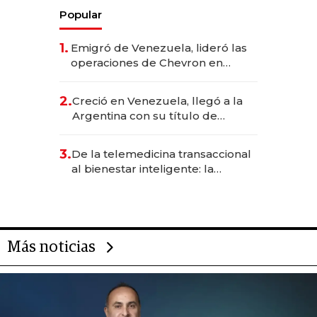
Popular
1.
Emigró de Venezuela, lideró las
operaciones de Chevron en
EE.UU. y hoy es la única mujer
CEO en Vaca Muerta
2.
Creció en Venezuela, llegó a la
Argentina con su título de
abogado y construyó un imperio
gastronómico que revoluciona
3.
De la telemedicina transaccional
las marcas "fast premium"
al bienestar inteligente: la
evolución de doc24 para
transformar a las organizaciones
Más noticias