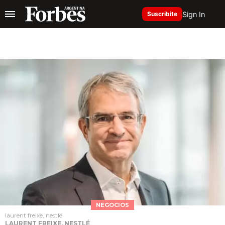
Sign In
Suscribite
NEGOCIOS
laurent freixe, nestlé
LAURENT FREIXE, NESTLÉ