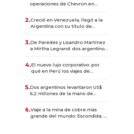
operaciones de Chevron en
EE.UU. y hoy es la única mujer
CEO en Vaca Muerta
2.
Creció en Venezuela, llegó a la
Argentina con su título de
abogado y construyó un imperio
gastronómico que revoluciona
3.
De Paredes y Lisandro Martínez
las marcas "fast premium"
a Mirtha Legrand: dos argentinos
impulsan el negocio del wellness
deportivo y el cuidado corporal
4.
El nuevo lujo corporativo: por
qué en Perú los viajes de
negocios dejan de ser reuniones
para convertirse en experiencias
5.
Dos argentinos levantaron US$
transformadoras
6,2 millones de la mano de
Rauch, Englebienne y Woloski
6.
Viaje a la mina de cobre más
grande del mundo: Escondida, el
gigante chileno que exporta US$
14.000 millones anuales