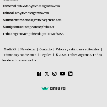
Comercial:
publicidad@forbesargentina.com
Editorial:
info@forbesargentina.com
Summit:
summitforbes@forbesargentina.com
Suscripciones:
suscripciones@forbes.ar
Forbes Argentina es publicada por HT Media SA.
MediaKit
|
Newsletter
|
Contacto
|
Valores y estándares editoriales
|
Términos y condiciones
|
Legales
|
© 2026. Forbes Argentina. Todos
los derechos reservados.