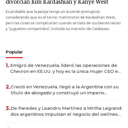
divorcian Kim Kardashian y Kanye West
Es probable que la pareja tenga un acuerdo prenupcial,
considerando que es el tercer matrimonio de Kardashian West,
pero las cosas se complicarían cuando se trata de sus bienes raíces
y "juguetes compartidos", incluida su mansión de Calabasas.
Popular
1.
Emigró de Venezuela, lideró las operaciones de
Chevron en EE.UU. y hoy es la única mujer CEO en
Vaca Muerta
2.
Creció en Venezuela, llegó a la Argentina con su
título de abogado y construyó un imperio
gastronómico que revoluciona las marcas "fast
premium"
3.
De Paredes y Lisandro Martínez a Mirtha Legrand:
dos argentinos impulsan el negocio del wellness
deportivo y el cuidado corporal