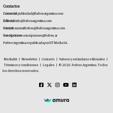
Contactos
Comercial:
publicidad@forbesargentina.com
Editorial:
info@forbesargentina.com
Summit:
summitforbes@forbesargentina.com
Suscripciones:
suscripciones@forbes.ar
Forbes Argentina es publicada por HT Media SA.
MediaKit
|
Newsletter
|
Contacto
|
Valores y estándares editoriales
|
Términos y condiciones
|
Legales
|
© 2026. Forbes Argentina. Todos
los derechos reservados.