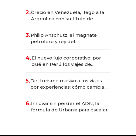
impulsan el negocio del wellness
deportivo y el cuidado corporal
2.
Creció en Venezuela, llegó a la
Argentina con su título de
abogado y construyó un imperio
gastronómico que revoluciona
3.
Philip Anschutz, el magnate
las marcas "fast premium"
petrolero y rey del
entretenimiento que va por la
licitación de Tecnópolis junto a
4.
El nuevo lujo corporativo: por
Fénix
qué en Perú los viajes de
negocios dejan de ser reuniones
para convertirse en experiencias
5.
Del turismo masivo a los viajes
transformadoras
por experiencias: cómo cambia el
negocio de la asistencia al viajero
6.
Innovar sin perder el ADN, la
fórmula de Urbania para escalar