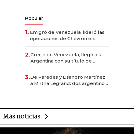
Popular
1.
Emigró de Venezuela, lideró las
operaciones de Chevron en
EE.UU. y hoy es la única mujer
CEO en Vaca Muerta
2.
Creció en Venezuela, llegó a la
Argentina con su título de
abogado y construyó un imperio
gastronómico que revoluciona
3.
De Paredes y Lisandro Martínez
las marcas "fast premium"
a Mirtha Legrand: dos argentinos
impulsan el negocio del wellness
deportivo y el cuidado corporal
Más noticias