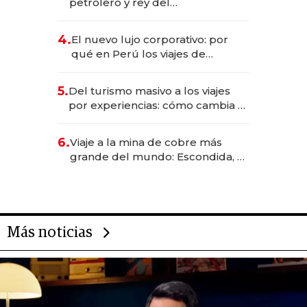
petrolero y rey del
entretenimiento que va por la
licitación de Tecnópolis junto a
4.
El nuevo lujo corporativo: por
Fénix
qué en Perú los viajes de
negocios dejan de ser reuniones
para convertirse en experiencias
5.
Del turismo masivo a los viajes
transformadoras
por experiencias: cómo cambia el
negocio de la asistencia al viajero
6.
Viaje a la mina de cobre más
grande del mundo: Escondida, el
gigante chileno que exporta US$
14.000 millones anuales
Más noticias