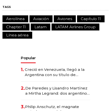
TAGS
Aerolínea
Aviación
Aviones
Capítulo 11
Chapter 11
Latam
LATAM Airlines Group
Línea aérea
Popular
1.
Creció en Venezuela, llegó a la
Argentina con su título de
abogado y construyó un imperio
gastronómico que revoluciona
2.
De Paredes y Lisandro Martínez
las marcas "fast premium"
a Mirtha Legrand: dos argentinos
impulsan el negocio del wellness
deportivo y el cuidado corporal
3.
Philip Anschutz, el magnate