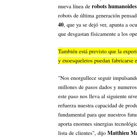
robots humanoides
nueva línea de
robots de última generación pensad
40
, que ya se dejó ver, apunta a o
que desgastan físicamente a los ope
También está previsto que la exper
y exoesqueletos puedan fabricarse 
"Nos enorgullece seguir impulsando 
millones de pasos dados y numeroso
este paso nos lleva al siguiente ni
refuerza nuestra capacidad de produ
fundamental para que nuestros futu
aporta enormes sinergias tecnológic
Matthieu Ma
lista de clientes", dijo