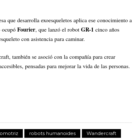
sa que desarrolla exoesqueletos aplica ese conocimiento a
Fourier
GR-1
lo ocupó
, que lanzó el robot
cinco años
squeleto con asistencia para caminar.
craft, también se asoció con la compañía para crear
ccesibles, pensadas para mejorar la vida de las personas.
tomotriz
robots humanoides
Wandercraft