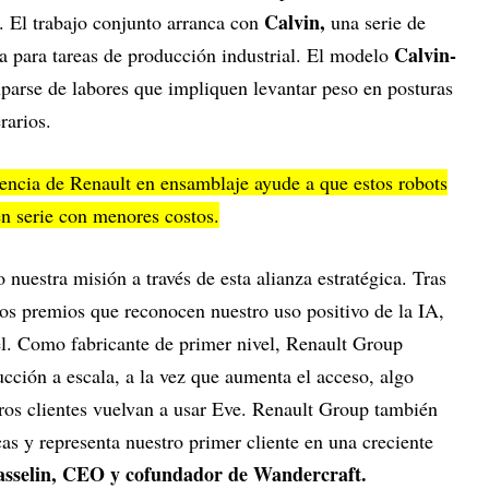
Calvin,
. El trabajo conjunto arranca con
una serie de
Calvin-
a para tareas de producción industrial. El modelo
cuparse de labores que impliquen levantar peso en posturas
rarios.
iencia de Renault en ensamblaje ayude a que estos robots
en serie con menores costos.
nuestra misión a través de esta alianza estratégica. Tras
s premios que reconocen nuestro uso positivo de la IA,
vel. Como fabricante de primer nivel, Renault Group
cción a escala, a la vez que aumenta el acceso, algo
ros clientes vuelvan a usar Eve. Renault Group también
as y representa nuestro primer cliente en una creciente
sselin, CEO y cofundador de Wandercraft.