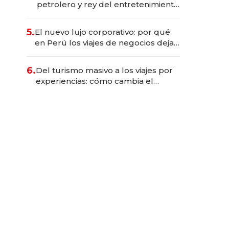
petrolero y rey del entretenimiento
que va por la licitación de
Tecnópolis junto a Fénix
5.
El nuevo lujo corporativo: por qué
en Perú los viajes de negocios dejan
de ser reuniones para convertirse
en experiencias transformadoras
6.
Del turismo masivo a los viajes por
experiencias: cómo cambia el
negocio de la asistencia al viajero