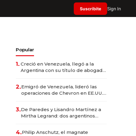
Suscribite
Sign In
Popular
1.
Creció en Venezuela, llegó a la
Argentina con su título de abogado
y construyó un imperio
gastronómico que revoluciona las
2.
Emigró de Venezuela, lideró las
marcas "fast premium"
operaciones de Chevron en EE.UU. y
hoy es la única mujer CEO en Vaca
Muerta
3.
De Paredes y Lisandro Martínez a
Mirtha Legrand: dos argentinos
impulsan el negocio del wellness
deportivo y el cuidado corporal
4.
Philip Anschutz, el magnate