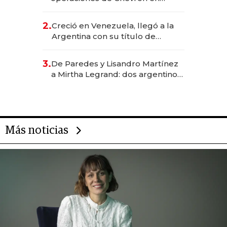
EE.UU. y hoy es la única mujer
CEO en Vaca Muerta
2.
Creció en Venezuela, llegó a la
Argentina con su título de
abogado y construyó un imperio
gastronómico que revoluciona
3.
De Paredes y Lisandro Martínez
las marcas "fast premium"
a Mirtha Legrand: dos argentinos
impulsan el negocio del wellness
deportivo y el cuidado corporal
Más noticias