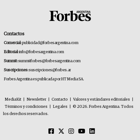
Contactos
Comercial:
publicidad@forbesargentina.com
Editorial:
info@forbesargentina.com
Summit:
summitforbes@forbesargentina.com
Suscripciones:
suscripciones@forbes.ar
Forbes Argentina es publicada por HT Media SA.
MediaKit
|
Newsletter
|
Contacto
|
Valores y estándares editoriales
|
Términos y condiciones
|
Legales
|
© 2026. Forbes Argentina. Todos
los derechos reservados.