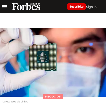
Sign In
Suscribite
NEGOCIOS
La escasez de chips
,