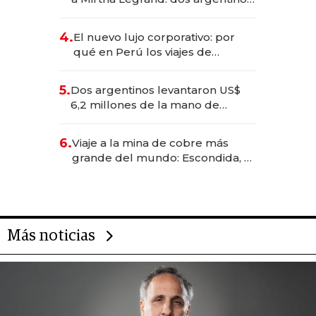
impulsan el negocio del wellness
deportivo y el cuidado corporal
4.
El nuevo lujo corporativo: por
qué en Perú los viajes de
negocios dejan de ser reuniones
para convertirse en experiencias
5.
Dos argentinos levantaron US$
transformadoras
6,2 millones de la mano de
Rauch, Englebienne y Woloski
6.
Viaje a la mina de cobre más
grande del mundo: Escondida, el
gigante chileno que exporta US$
14.000 millones anuales
Más noticias