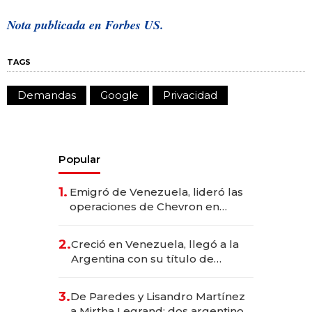
Nota publicada en Forbes US.
TAGS
Demandas
Google
Privacidad
Popular
1.
Emigró de Venezuela, lideró las
operaciones de Chevron en
EE.UU. y hoy es la única mujer
CEO en Vaca Muerta
2.
Creció en Venezuela, llegó a la
Argentina con su título de
abogado y construyó un imperio
gastronómico que revoluciona
3.
De Paredes y Lisandro Martínez
las marcas "fast premium"
a Mirtha Legrand: dos argentinos