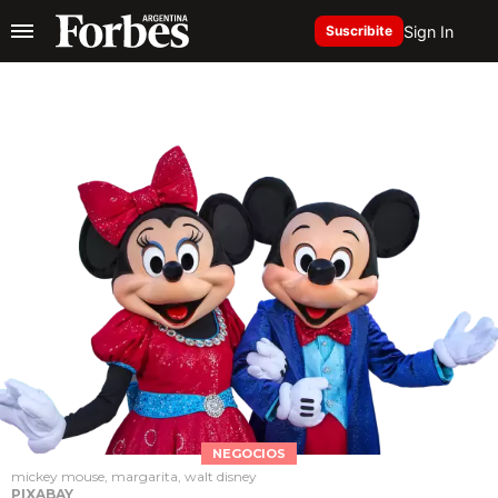
Sign In
Suscribite
NEGOCIOS
mickey mouse, margarita, walt disney
PIXABAY