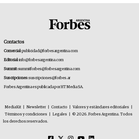
Contactos
Comercial:
publicidad@forbesargentina.com
Editorial:
info@forbesargentina.com
Summit:
summitforbes@forbesargentina.com
Suscripciones:
suscripciones@forbes.ar
Forbes Argentina es publicada por HT Media SA.
MediaKit
|
Newsletter
|
Contacto
|
Valores y estándares editoriales
|
Términos y condiciones
|
Legales
|
© 2026. Forbes Argentina. Todos
los derechos reservados.