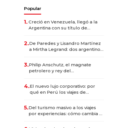
Popular
1.
Creció en Venezuela, llegó a la
Argentina con su título de
abogado y construyó un imperio
gastronómico que revoluciona
2.
De Paredes y Lisandro Martínez
las marcas "fast premium"
a Mirtha Legrand: dos argentinos
impulsan el negocio del wellness
deportivo y el cuidado corporal
3.
Philip Anschutz, el magnate
petrolero y rey del
entretenimiento que va por la
licitación de Tecnópolis junto a
4.
El nuevo lujo corporativo: por
Fénix
qué en Perú los viajes de
negocios dejan de ser reuniones
para convertirse en experiencias
5.
Del turismo masivo a los viajes
transformadoras
por experiencias: cómo cambia el
negocio de la asistencia al viajero