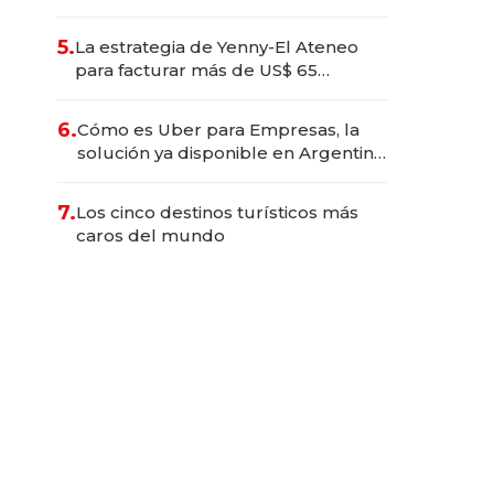
Argentina, se transformó en un
imán de startups tecnológicas
5.
La estrategia de Yenny-El Ateneo
para facturar más de US$ 65
millones y por qué su CEO se
opone a desregular: "El negocio
6.
Cómo es Uber para Empresas, la
agonizaría"
solución ya disponible en Argentina
para ahorrar hasta un 25% en viajes
7.
Los cinco destinos turísticos más
caros del mundo