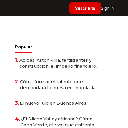
Suscribite
Sign In
Popular
1.
Adidas, Aston Villa, fertilizantes y
construcción: el imperio financiero
de Nassef Sawiris, el empresario
más rico de Egipto
2.
Cómo formar el talento que
demandará la nueva economía: las
habilidades clave que hoy busca
Techint para sus equipos
3.
El nuevo lujo en Buenos Aires
4.
¿El Silicon Valley africano? Cómo
Cabo Verde, el rival que enfrenta